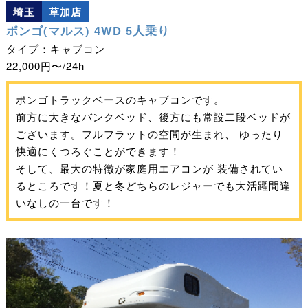
埼玉
草加店
ボンゴ(マルス) 4WD 5人乗り
タイプ：キャブコン
22,000円〜/24h
ボンゴトラックベースのキャブコンです。
前方に大きなバンクベッド、後方にも常設二段ベッドが
ございます。フルフラットの空間が生まれ、 ゆったり
快適にくつろぐことができます！
そして、最大の特徴が家庭用エアコンが 装備されてい
るところです！夏と冬どちらのレジャーでも大活躍間違
いなしの一台です！