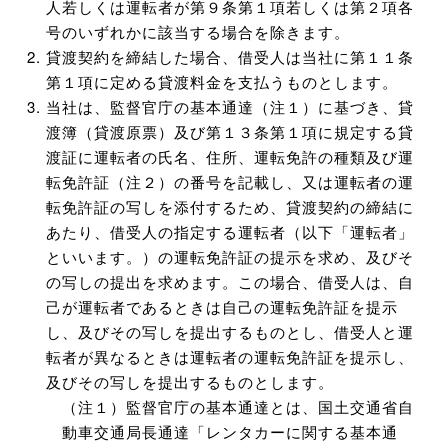
人若しくは運転者が第９条第１項若しくは第２項各
号のいずれかに該当する場合を除きます。
貸渡契約を締結した場合、借受人は当社に第１１条
第１項に定める貸渡料金を支払うものとします。
当社は、監督官庁の基本通達（注１）に基づき、貸
渡簿（貸渡原票）及び第１３条第１項に規定する貸
渡証に運転者の氏名、住所、運転免許の種類及び運
転免許証（注２）の番号を記載し、又は運転者の運
転免許証の写しを添付するため、貸渡契約の締結に
あたり、借受人の指定する運転者（以下「運転者」
といいます。）の運転免許証の提示を求め、及びそ
の写しの提出を求めます。この場合、借受人は、自
己が運転者であるときは自己の運転免許証を提示
し、及びその写しを提出するものとし、借受人と運
転者が異なるときは運転者の運転免許証を提示し、
及びその写しを提出するものとします。
（注１）監督官庁の基本通達とは、国土交通省自
動車交通局長通達「レンタカーに関する基本通