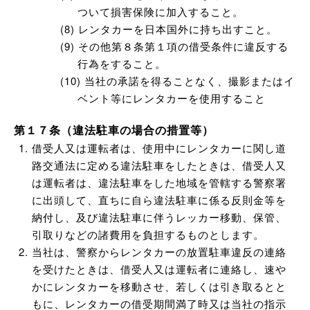
ついて損害保険に加入すること。
レンタカーを日本国外に持ち出すこと。
その他第８条第１項の借受条件に違反する
行為をすること。
当社の承諾を得ることなく、撮影またはイ
ベント等にレンタカーを使用すること
第１７条（違法駐車の場合の措置等）
借受人又は運転者は、使用中にレンタカーに関し道
路交通法に定める違法駐車をしたときは、借受人又
は運転者は、違法駐車をした地域を管轄する警察署
に出頭して、直ちに自ら違法駐車に係る反則金等を
納付し、及び違法駐車に伴うレッカー移動、保管、
引取りなどの諸費用を負担するものとします。
当社は、警察からレンタカーの放置駐車違反の連絡
を受けたときは、借受人又は運転者に連絡し、速や
かにレンタカーを移動させ、若しくは引き取るとと
もに、レンタカーの借受期間満了時又は当社の指示