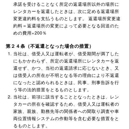
承諾を受けることなく所定の返還場所以外の場所に
レンタカーを返還したときは、次に定める返還場所
変更違約料を支払うものとします。 返還場所変更違
約料＝返還場所の変更によって必要となる回送のた
めの費用×200％
第２４条（不返還となった場合の措置）
当社は、借受人又は運転者が、借受期間が満了した
にもかかわらず、所定の返還場所にレンタカーを返
還せず、かつ、当社の返還請求に応じないとき、又
は借受人の所在が不明となる等の理由により不返還
になったと認められるときは、民事、刑事告訴を行
う等の法的措置をとるものとします。
当社は、前項に該当することとなったときは、レン
タカーの所在を確認するため、借受人又は運転者の
家族、親族、勤務先等の関係者への聞取り調査や車
両位置情報システムの作動等を含む必要な措置をと
るものとします。