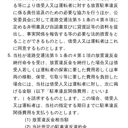
る等により借受人又は運転者に対する放置駐車違反
に係る責任追及のための必要な協力を行うほか、公
安委員会に対して道路交通法第５１条の４第６項に
定める弁明書及び自認書並びに貸渡証等の資料を提
出し、事実関係を報告する等の必要な法的措置をと
ることができるものとし、借受人又は運転者はこれ
に同意するものとします。
当社が道路交通法第５１条の４第１項の放置違反金
納付命令を受け、放置違反金を納付した場合又は借
受人若しくは運転者の探索に要した費用若しくは車
両の移動、保管、引取り等に要した費用を負担した
場合には、当社は借受人又は運転者に対し、次に掲
げる金額（以下「駐車違反関係費用」といいま
す。）を請求するものとします。この場合、借受人
又は運転者は、当社の指定する期日までに駐車違反
関係費用を支払うものとします。
放置違反金相当額
当社所定の駐車違反違約金