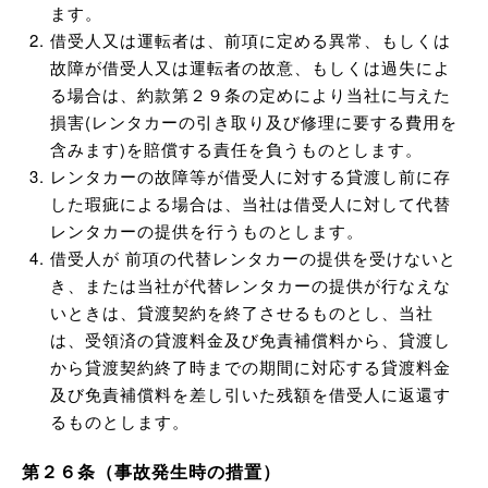
ます。
借受人又は運転者は、前項に定める異常、もしくは
故障が借受人又は運転者の故意、もしくは過失によ
る場合は、約款第２９条の定めにより当社に与えた
損害(レンタカーの引き取り及び修理に要する費用を
含みます)を賠償する責任を負うものとします。
レンタカーの故障等が借受人に対する貸渡し前に存
した瑕疵による場合は、当社は借受人に対して代替
レンタカーの提供を行うものとします。
借受人が 前項の代替レンタカーの提供を受けないと
き、または当社が代替レンタカーの提供が行なえな
いときは、貸渡契約を終了させるものとし、当社
は、受領済の貸渡料金及び免責補償料から、貸渡し
から貸渡契約終了時までの期間に対応する貸渡料金
及び免責補償料を差し引いた残額を借受人に返還す
るものとします。
第２６条（事故発生時の措置）