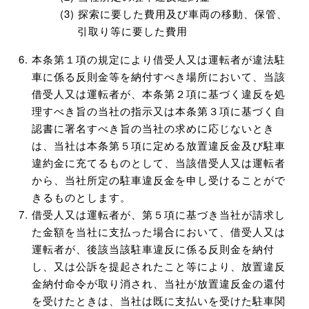
探索に要した費用及び車両の移動、保管、
引取り等に要した費用
本条第１項の規定により借受人又は運転者が違法駐
車に係る反則金等を納付すべき場所において、当該
借受人又は運転者が、本条第２項に基づく違反を処
理すべき旨の当社の指示又は本条第３項に基づく自
認書に署名すべき旨の当社の求めに応じないとき
は、当社は本条第５項に定める放置違反金及び駐車
違約金に充てるものとして、当該借受人又は運転者
から、当社所定の駐車違反金を申し受けることがで
きるものとします。
借受人又は運転者が、第５項に基づき当社が請求し
た金額を当社に支払った場合において、借受人又は
運転者が、後該当該駐車違反に係る反則金を納付
し、又は公訴を提起されたこと等により、放置違反
金納付命令が取り消され、当社が放置違反金の還付
を受けたときは、当社は既に支払いを受けた駐車関